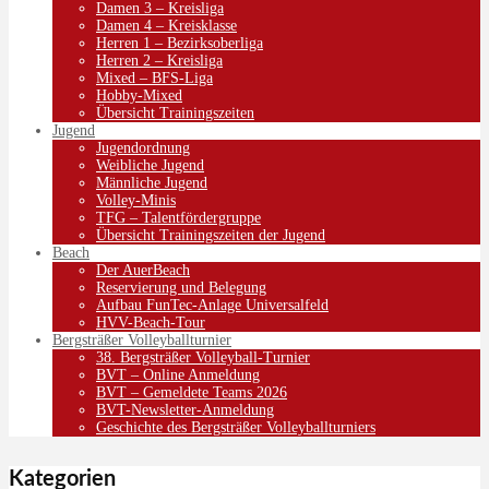
Damen 3 – Kreisliga
Damen 4 – Kreisklasse
Herren 1 – Bezirksoberliga
Herren 2 – Kreisliga
Mixed – BFS-Liga
Hobby-Mixed
Übersicht Trainingszeiten
Jugend
Jugendordnung
Weibliche Jugend
Männliche Jugend
Volley-Minis
TFG – Talentfördergruppe
Übersicht Trainingszeiten der Jugend
Beach
Der AuerBeach
Reservierung und Belegung
Aufbau FunTec-Anlage Universalfeld
HVV-Beach-Tour
Bergsträßer Volleyballturnier
38. Bergsträßer Volleyball-Turnier
BVT – Online Anmeldung
BVT – Gemeldete Teams 2026
BVT-Newsletter-Anmeldung
Geschichte des Bergsträßer Volleyballturniers
Kategorien