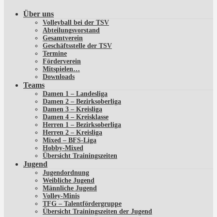
Über uns
Volleyball bei der TSV
Abteilungsvorstand
Gesamtverein
Geschäftsstelle der TSV
Termine
Förderverein
Mitspielen…
Downloads
Teams
Damen 1 – Landesliga
Damen 2 – Bezirksoberliga
Damen 3 – Kreisliga
Damen 4 – Kreisklasse
Herren 1 – Bezirksoberliga
Herren 2 – Kreisliga
Mixed – BFS-Liga
Hobby-Mixed
Übersicht Trainingszeiten
Jugend
Jugendordnung
Weibliche Jugend
Männliche Jugend
Volley-Minis
TFG – Talentfördergruppe
Übersicht Trainingszeiten der Jugend