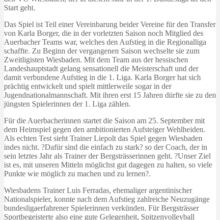
Start geht.
Das Spiel ist Teil einer Vereinbarung beider Vereine für den Transfer
von Karla Borger, die in der vorletzten Saison noch Mitglied des
Auerbacher Teams war, welches den Aufstieg in die Regionalliga
schaffte. Zu Beginn der vergangenen Saison wechselte sie zum
Zweitligisten Wiesbaden. Mit dem Team aus der hessischen
Landeshauptstadt gelang sensationell die Meisterschaft und der
damit verbundene Aufstieg in die 1. Liga. Karla Borger hat sich
prächtig entwickelt und spielt mittlerweile sogar in der
Jugendnationalmannschaft. Mit ihren erst 15 Jahren dürfte sie zu den
jüngsten Spielerinnen der 1. Liga zählen.
Für die Auerbacherinnen startet die Saison am 25. September mit
dem Heimspiel gegen den ambitionierten Aufsteiger Wehlheiden.
Als echten Test sieht Trainer Liepolt das Spiel gegen Wiesbaden
indes nicht. ?Dafür sind die einfach zu stark? so der Coach, der in
sein letztes Jahr als Trainer der Bergsträsserinnen geht. ?Unser Ziel
ist es, mit unseren Mitteln möglichst gut dagegen zu halten, so viele
Punkte wie möglich zu machen und zu lernen?.
Wiesbadens Trainer Luis Ferradas, ehemaliger argentinischer
Nationalspieler, konnte nach dem Aufstieg zahlreiche Neuzugänge
bundesligaerfahrener Spielerinnen verkünden. Für Bergsträsser
Sportbegeisterte also eine gute Gelegenheit, Spitzenvolleyball