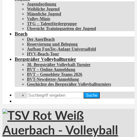
Jugendordnung
Weibliche Jugend
Männliche Jugend
Volley-Minis
TFG – Talentfördergruppe
Übersicht Trainingszeiten der Jugend
Beach
Der AuerBeach
Reservierung und Belegung
Aufbau FunTec-Anlage Universalfeld
HVV-Beach-Tour
Bergsträßer Volleyballturnier
38. Bergsträßer Volleyball-Turnier
BVT – Online Anmeldung
BVT – Gemeldete Teams 2026
BVT-Newsletter-Anmeldung
Geschichte des Bergsträßer Volleyballturniers
Suche