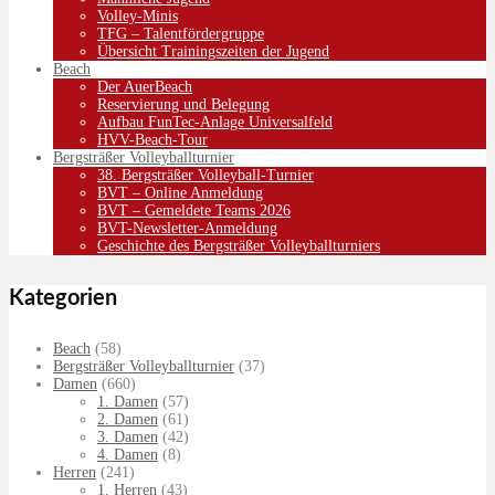
Volley-Minis
TFG – Talentfördergruppe
Übersicht Trainingszeiten der Jugend
Beach
Der AuerBeach
Reservierung und Belegung
Aufbau FunTec-Anlage Universalfeld
HVV-Beach-Tour
Bergsträßer Volleyballturnier
38. Bergsträßer Volleyball-Turnier
BVT – Online Anmeldung
BVT – Gemeldete Teams 2026
BVT-Newsletter-Anmeldung
Geschichte des Bergsträßer Volleyballturniers
Kategorien
Beach
(58)
Bergsträßer Volleyballturnier
(37)
Damen
(660)
1. Damen
(57)
2. Damen
(61)
3. Damen
(42)
4. Damen
(8)
Herren
(241)
1. Herren
(43)