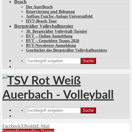
Beach
Der AuerBeach
Reservierung und Belegung
Aufbau FunTec-Anlage Universalfeld
HVV-Beach-Tour
Bergsträßer Volleyballturnier
38. Bergsträßer Volleyball-Turnier
BVT – Online Anmeldung
BVT – Gemeldete Teams 2026
BVT-Newsletter-Anmeldung
Geschichte des Bergsträßer Volleyballturniers
Suche
Suche
Facebook
X
Reddit
E-Mail
Damen
Regionalliga Damen