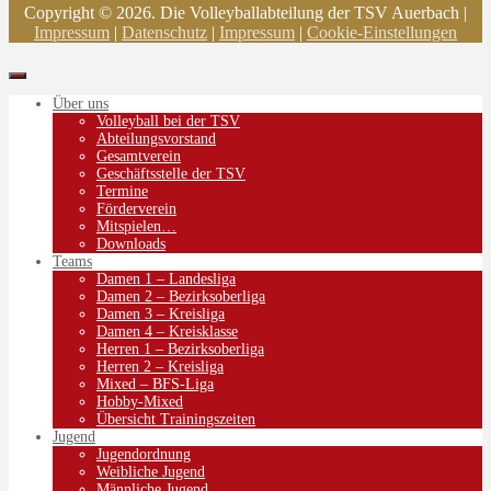
Copyright © 2026. Die Volleyballabteilung der TSV Auerbach |
Impressum
|
Datenschutz
|
Impressum
|
Cookie-Einstellungen
Über uns
Volleyball bei der TSV
Abteilungsvorstand
Gesamtverein
Geschäftsstelle der TSV
Termine
Förderverein
Mitspielen…
Downloads
Teams
Damen 1 – Landesliga
Damen 2 – Bezirksoberliga
Damen 3 – Kreisliga
Damen 4 – Kreisklasse
Herren 1 – Bezirksoberliga
Herren 2 – Kreisliga
Mixed – BFS-Liga
Hobby-Mixed
Übersicht Trainingszeiten
Jugend
Jugendordnung
Weibliche Jugend
Männliche Jugend