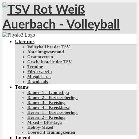
Über uns
Volleyball bei der TSV
Abteilungsvorstand
Gesamtverein
Geschäftsstelle der TSV
Termine
Förderverein
Mitspielen…
Downloads
Teams
Damen 1 – Landesliga
Damen 2 – Bezirksoberliga
Damen 3 – Kreisliga
Damen 4 – Kreisklasse
Herren 1 – Bezirksoberliga
Herren 2 – Kreisliga
Mixed – BFS-Liga
Hobby-Mixed
Übersicht Trainingszeiten
Jugend