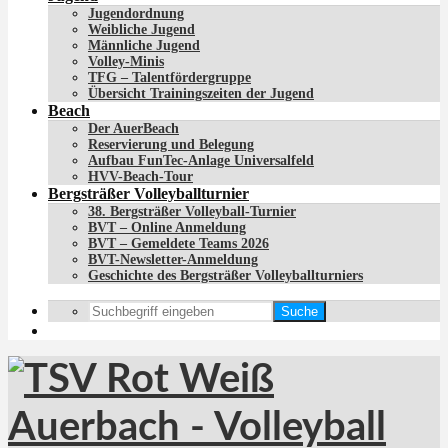
Jugendordnung
Weibliche Jugend
Männliche Jugend
Volley-Minis
TFG – Talentfördergruppe
Übersicht Trainingszeiten der Jugend
Beach
Der AuerBeach
Reservierung und Belegung
Aufbau FunTec-Anlage Universalfeld
HVV-Beach-Tour
Bergsträßer Volleyballturnier
38. Bergsträßer Volleyball-Turnier
BVT – Online Anmeldung
BVT – Gemeldete Teams 2026
BVT-Newsletter-Anmeldung
Geschichte des Bergsträßer Volleyballturniers
Suche