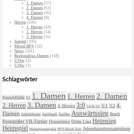
1. Damen
(57)
2. Damen
(61)
3. Damen
(42)
4. Damen
(8)
Herren
(241)
1. Herren
(43)
2. Herren
(14)
3. Herren
(11)
Jugend
(335)
Mixed BFS
(52)
News
(201)
Regionalliga Damen
(118)
U16w
(2)
U18w
(1)
Schlagwörter
1. Damen
2. Damen
1. Herren
#unsreHalle
0:3
3. Damen
3:0
2. Herren
4.
3:1
3:2
3. Herren
3:0 & 3:0
Auswärtssieg
Damen
Beach
Ankündigung
Auerbeach
Ausflug
Heimsieg
Bergsträßer VB-Turnier
Doppelsieg
Dritte Liga
Heimspiel
Jahreshauptversammlung
HVV-Beach-Tour
Hessenjugendpokal