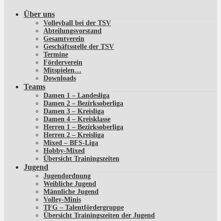
Über uns
Volleyball bei der TSV
Abteilungsvorstand
Gesamtverein
Geschäftsstelle der TSV
Termine
Förderverein
Mitspielen…
Downloads
Teams
Damen 1 – Landesliga
Damen 2 – Bezirksoberliga
Damen 3 – Kreisliga
Damen 4 – Kreisklasse
Herren 1 – Bezirksoberliga
Herren 2 – Kreisliga
Mixed – BFS-Liga
Hobby-Mixed
Übersicht Trainingszeiten
Jugend
Jugendordnung
Weibliche Jugend
Männliche Jugend
Volley-Minis
TFG – Talentfördergruppe
Übersicht Trainingszeiten der Jugend