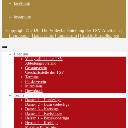
facebook
instagram
Copyright © 2026. Die Volleyballabteilung der TSV Auerbach |
Impressum
|
Datenschutz
|
Impressum
|
Cookie-Einstellungen
Über uns
Volleyball bei der TSV
Abteilungsvorstand
Gesamtverein
Geschäftsstelle der TSV
Termine
Förderverein
Mitspielen…
Downloads
Teams
Damen 1 – Landesliga
Damen 2 – Bezirksoberliga
Damen 3 – Kreisliga
Damen 4 – Kreisklasse
Herren 1 – Bezirksoberliga
Herren 2 – Kreisliga
Mixed – BFS-Liga