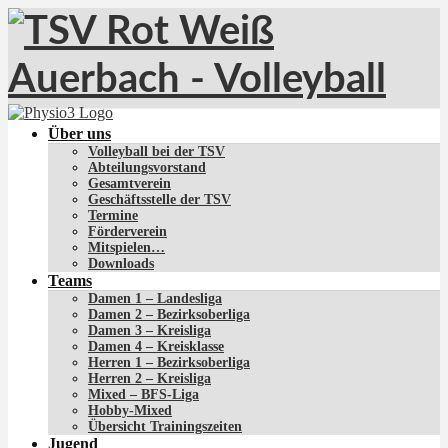
Über uns
Volleyball bei der TSV
Abteilungsvorstand
Gesamtverein
Geschäftsstelle der TSV
Termine
Förderverein
Mitspielen…
Downloads
Teams
Damen 1 – Landesliga
Damen 2 – Bezirksoberliga
Damen 3 – Kreisliga
Damen 4 – Kreisklasse
Herren 1 – Bezirksoberliga
Herren 2 – Kreisliga
Mixed – BFS-Liga
Hobby-Mixed
Übersicht Trainingszeiten
Jugend