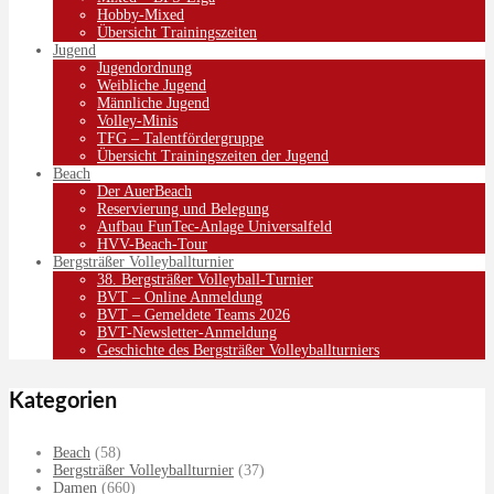
Hobby-Mixed
Übersicht Trainingszeiten
Jugend
Jugendordnung
Weibliche Jugend
Männliche Jugend
Volley-Minis
TFG – Talentfördergruppe
Übersicht Trainingszeiten der Jugend
Beach
Der AuerBeach
Reservierung und Belegung
Aufbau FunTec-Anlage Universalfeld
HVV-Beach-Tour
Bergsträßer Volleyballturnier
38. Bergsträßer Volleyball-Turnier
BVT – Online Anmeldung
BVT – Gemeldete Teams 2026
BVT-Newsletter-Anmeldung
Geschichte des Bergsträßer Volleyballturniers
Kategorien
Beach
(58)
Bergsträßer Volleyballturnier
(37)
Damen
(660)