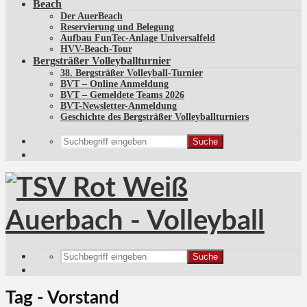
Beach
Der AuerBeach
Reservierung und Belegung
Aufbau FunTec-Anlage Universalfeld
HVV-Beach-Tour
Bergsträßer Volleyballturnier
38. Bergsträßer Volleyball-Turnier
BVT – Online Anmeldung
BVT – Gemeldete Teams 2026
BVT-Newsletter-Anmeldung
Geschichte des Bergsträßer Volleyballturniers
Suche
Suche
Tag - Vorstand