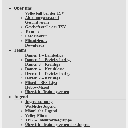
Über uns
Volleyball bei der TSV
Abteilungsvorstand
Gesamtverein
Geschäftsstelle der TSV
Termine
Förderverein
Mitspielen…
Downloads
Teams
Damen 1 – Landesliga
Damen 2 – Bezirksoberliga
Damen 3 – Kreisliga
Damen 4 – Kreisklasse
Herren 1 – Bezirksoberliga
Herren 2 – Kreisliga
Mixed – BFS-Liga
Hobby-Mixed
Übersicht Trainingszeiten
Jugend
Jugendordnung
Weibliche Jugend
Männliche Jugend
Volley-Minis
TFG – Talentfördergruppe
Übersicht Trainingszeiten der Jugend