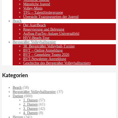
Männliche Jugend
Volley-Minis
TFG – Talentfördergruppe
Übersicht Trainingszeiten der Jugend
Beach
Der AuerBeach
Reservierung und Belegung
Aufbau FunTec-Anlage Universalfeld
HVV-Beach-Tour
Bergsträßer Volleyballturnier
38. Bergsträßer Volleyball-Turnier
BVT – Online Anmeldung
BVT – Gemeldete Teams 2026
BVT-Newsletter-Anmeldung
Geschichte des Bergsträßer Volleyballturniers
Kategorien
Beach
(58)
Bergsträßer Volleyballturnier
(37)
Damen
(660)
1. Damen
(57)
2. Damen
(61)
3. Damen
(42)
4. Damen
(8)
Herren
(241)