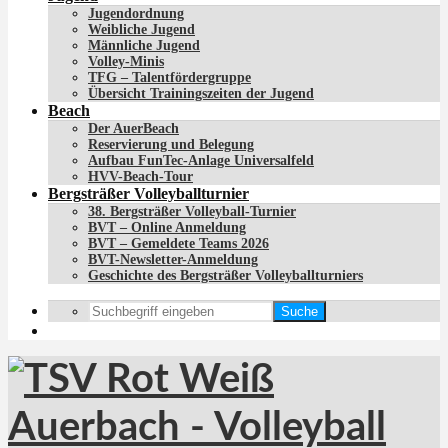
Jugendordnung
Weibliche Jugend
Männliche Jugend
Volley-Minis
TFG – Talentfördergruppe
Übersicht Trainingszeiten der Jugend
Beach
Der AuerBeach
Reservierung und Belegung
Aufbau FunTec-Anlage Universalfeld
HVV-Beach-Tour
Bergsträßer Volleyballturnier
38. Bergsträßer Volleyball-Turnier
BVT – Online Anmeldung
BVT – Gemeldete Teams 2026
BVT-Newsletter-Anmeldung
Geschichte des Bergsträßer Volleyballturniers
Suche