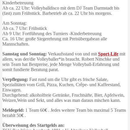
Kinderbetreuung
Ab ca. 22 Uhr: Volleyballdisco mit dem DJ Team Darmstadt bis
(fast) zum Frühstück. Barbetrieb ab ca. 22 Uhr bis morgens.
Am Sonntag:
Ab ca. 7 Uhr: Frühstück
Ab 9 Uhr: Fortführung des Turniers -Kinderbetreuung
Ca. 16 Uhr: große Siegerehrung mit Preisübergabean alle
Mannschaften.
Samstag und Sonntag:
Verkaufsstand von und mit
Sport-Life
mit
allem, was der/die Volleyballer*in braucht. Robert Nitschke und
sein Team hat Bestpreise, jede Menge Volleyball-Erfahrung und
somit fundierte Beratung parat.
Verpflegung:
Fast rund um die Uhr gibt es frische Salate,
Spezialitäten vom Grill, Pizza, Kuchen, Crêpe- und Kaffeestand,
Eiswagen.
Durchgehend: alkoholfreie Getränke, Fruchtsäfte, Bier, Apfelwein,
Weizen,Wein und Sekt, und alles was man daraus mischen kann.
Meldegeld:
1 Team 60
€
. Jedes weitere Team bis maximal 5 Teams
bezahlt 50
€
.
Überweisung des Startgelds an: