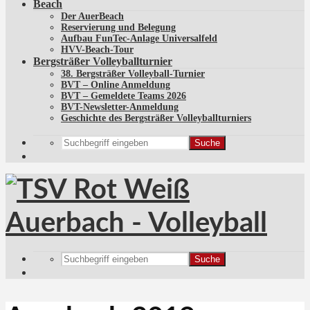
Beach
Der AuerBeach
Reservierung und Belegung
Aufbau FunTec-Anlage Universalfeld
HVV-Beach-Tour
Bergsträßer Volleyballturnier
38. Bergsträßer Volleyball-Turnier
BVT – Online Anmeldung
BVT – Gemeldete Teams 2026
BVT-Newsletter-Anmeldung
Geschichte des Bergsträßer Volleyballturniers
Suche
Suche