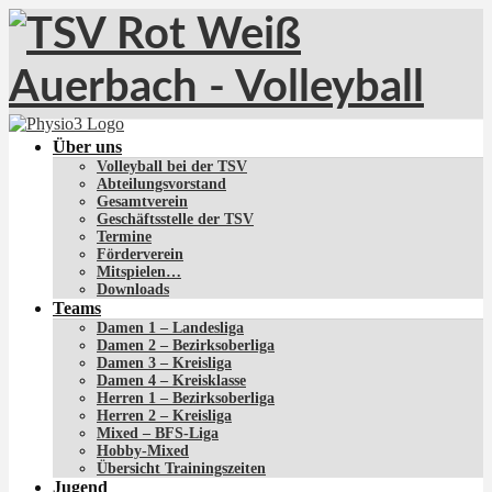
Über uns
Volleyball bei der TSV
Abteilungsvorstand
Gesamtverein
Geschäftsstelle der TSV
Termine
Förderverein
Mitspielen…
Downloads
Teams
Damen 1 – Landesliga
Damen 2 – Bezirksoberliga
Damen 3 – Kreisliga
Damen 4 – Kreisklasse
Herren 1 – Bezirksoberliga
Herren 2 – Kreisliga
Mixed – BFS-Liga
Hobby-Mixed
Übersicht Trainingszeiten
Jugend