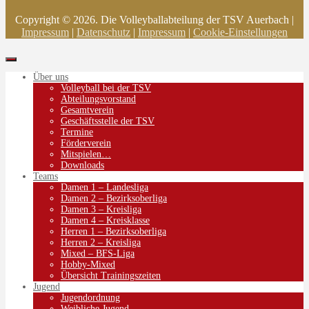
Copyright © 2026. Die Volleyballabteilung der TSV Auerbach |
Impressum
|
Datenschutz
|
Impressum
|
Cookie-Einstellungen
Über uns
Volleyball bei der TSV
Abteilungsvorstand
Gesamtverein
Geschäftsstelle der TSV
Termine
Förderverein
Mitspielen…
Downloads
Teams
Damen 1 – Landesliga
Damen 2 – Bezirksoberliga
Damen 3 – Kreisliga
Damen 4 – Kreisklasse
Herren 1 – Bezirksoberliga
Herren 2 – Kreisliga
Mixed – BFS-Liga
Hobby-Mixed
Übersicht Trainingszeiten
Jugend
Jugendordnung
Weibliche Jugend