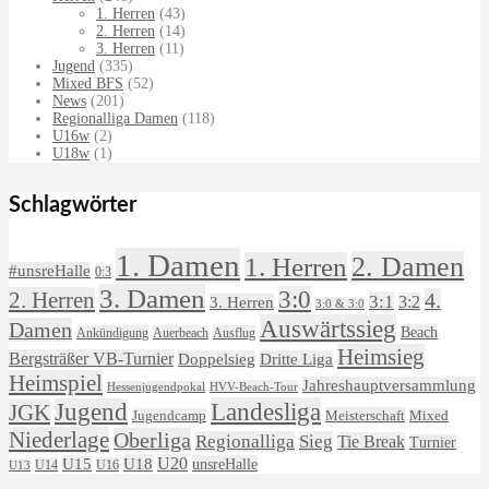
1. Herren
(43)
2. Herren
(14)
3. Herren
(11)
Jugend
(335)
Mixed BFS
(52)
News
(201)
Regionalliga Damen
(118)
U16w
(2)
U18w
(1)
Schlagwörter
1. Damen
2. Damen
1. Herren
#unsreHalle
0:3
3. Damen
3:0
2. Herren
4.
3:1
3:2
3. Herren
3:0 & 3:0
Auswärtssieg
Damen
Beach
Ankündigung
Auerbeach
Ausflug
Heimsieg
Bergsträßer VB-Turnier
Doppelsieg
Dritte Liga
Heimspiel
Jahreshauptversammlung
HVV-Beach-Tour
Hessenjugendpokal
Landesliga
Jugend
JGK
Meisterschaft
Jugendcamp
Mixed
Niederlage
Oberliga
Regionalliga
Sieg
Tie Break
Turnier
U18
U20
U15
unsreHalle
U14
U16
U13