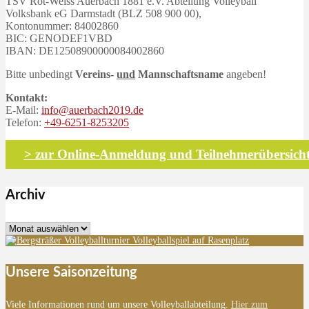
TSV Rot-Weiss Auerbach 1881 e.V. Abteilung Volleyball
Volksbank eG Darmstadt (BLZ 508 900 00),
Kontonummer: 84002860
BIC: GENODEF1VBD
IBAN: DE12508900000084002860
Bitte unbedingt
Vereins-
und
Mannschaftsname
angeben!
Kontakt:
E-Mail:
info@auerbach2019.de
Telefon:
+49-6251-8253205
> zur Online-Anmeldung und Teilnehmerübersich
Archiv
Archiv
Unsere Saisonzeitung
Viele Informationen rund um unsere Volleyballabteilung.
Hier zum