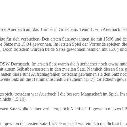
 Auerbach auf das Turnier in Griesheim. Team 1. von Auerbach belegt
nkte für sich verbuchen. Den ersten Satz gewannen sie mit 15:06 und 
de Sätze mit 15:04 gewonnen. Im letzten Spiel der Vorrunde spielten d
n. Doch trotzdem wurden beide Sätze gewonnen nämlich mit 15:04 und i
n DSW Darmstadt. Im ersten Satz waren die Auerbacher noch etwas müde
it gutem Selbstbewusstsein in den zweiten Satz. Nämlich diesen Satz g
 hatten diese fünf Aufschlagfehler, trotzdem gewannen sie den Satz noc
er zweite Satz an die Heimmannschaft Grießheim (15:7). Grießheim ge
espielt, trotzdem war Auerbach I die bessere Mannschaft im Spiel. Im 
 nicht (15:10).
rsten Satz wollte keiner verlieren, doch Auerbach II gewann mit zwei 
t gewann den ersten Satz 15:7. Darmstadt war einfach deutlich sicher