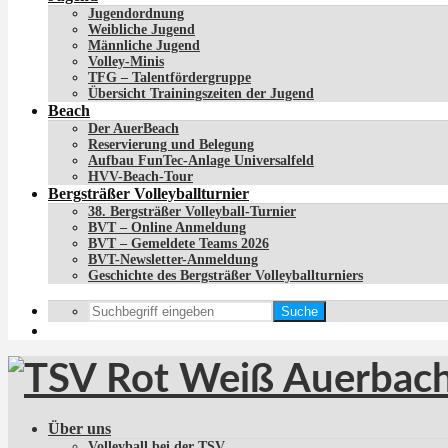
Jugendordnung
Weibliche Jugend
Männliche Jugend
Volley-Minis
TFG – Talentfördergruppe
Übersicht Trainingszeiten der Jugend
Beach
Der AuerBeach
Reservierung und Belegung
Aufbau FunTec-Anlage Universalfeld
HVV-Beach-Tour
Bergsträßer Volleyballturnier
38. Bergsträßer Volleyball-Turnier
BVT – Online Anmeldung
BVT – Gemeldete Teams 2026
BVT-Newsletter-Anmeldung
Geschichte des Bergsträßer Volleyballturniers
Suche
Über uns
Volleyball bei der TSV