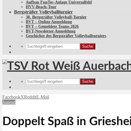
Aufbau FunTec-Anlage Universalfeld
HVV-Beach-Tour
Bergsträßer Volleyballturnier
38. Bergsträßer Volleyball-Turnier
BVT – Online Anmeldung
BVT – Gemeldete Teams 2026
BVT-Newsletter-Anmeldung
Geschichte des Bergsträßer Volleyballturniers
Suche
Suche
Facebook
X
Reddit
E-Mail
Jugend
Doppelt Spaß in Grieshe