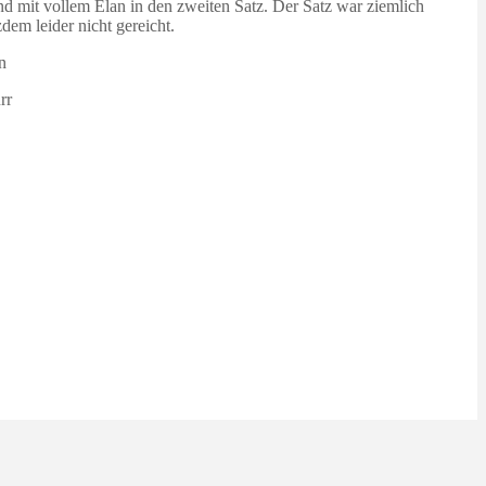
d mit vollem Elan in den zweiten Satz. Der Satz war ziemlich
em leider nicht gereicht.
n
rr