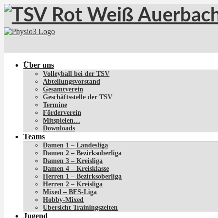
Über uns
Volleyball bei der TSV
Abteilungsvorstand
Gesamtverein
Geschäftsstelle der TSV
Termine
Förderverein
Mitspielen…
Downloads
Teams
Damen 1 – Landesliga
Damen 2 – Bezirksoberliga
Damen 3 – Kreisliga
Damen 4 – Kreisklasse
Herren 1 – Bezirksoberliga
Herren 2 – Kreisliga
Mixed – BFS-Liga
Hobby-Mixed
Übersicht Trainingszeiten
Jugend