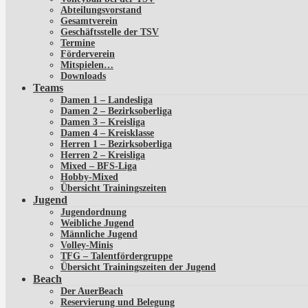
Abteilungsvorstand
Gesamtverein
Geschäftsstelle der TSV
Termine
Förderverein
Mitspielen…
Downloads
Teams
Damen 1 – Landesliga
Damen 2 – Bezirksoberliga
Damen 3 – Kreisliga
Damen 4 – Kreisklasse
Herren 1 – Bezirksoberliga
Herren 2 – Kreisliga
Mixed – BFS-Liga
Hobby-Mixed
Übersicht Trainingszeiten
Jugend
Jugendordnung
Weibliche Jugend
Männliche Jugend
Volley-Minis
TFG – Talentfördergruppe
Übersicht Trainingszeiten der Jugend
Beach
Der AuerBeach
Reservierung und Belegung